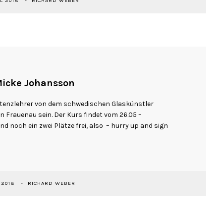
IL 2018
RICHARD WEBER
Micke Johansson
istenzlehrer von dem schwedischen Glaskünstler
n Frauenau sein. Der Kurs findet vom 26.05 –
ind noch ein zwei Plätze frei, also – hurry up and sign
 2018
RICHARD WEBER