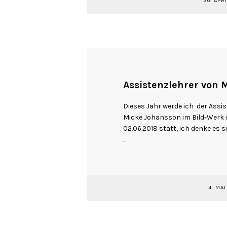
30. APR
Assistenzlehrer von 
Dieses Jahr werde ich der Ass
Micke Johansson im Bild-Werk i
02.06.2018 statt, ich denke es s
...
4. MAI