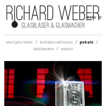
MENU
skulpturales
kollaborationen
pokale
tableware
vasen